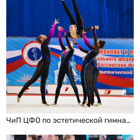
ЧиП ЦФО по эстетической гимнастике. Смоленск 18–19 марта 2023