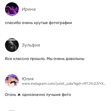
Ирина
спасибо очень крутые фотографии
Зульфия
Все классно прошло. Мы очень довольны
Юлия
www.instagram.com/jurist_julia?igsh=MTJ1c2JrYXRmeDZ4Yg%3D%3D&utm_source=qr
Огонь 🔥 однозначно лучшие фото